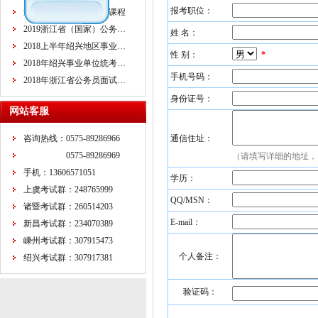
报考职位：
浙江省公务员面试培训课程
2019浙江省（国家）公务…
姓 名：
2018上半年绍兴地区事业…
性 别：
*
2018年绍兴事业单位统考…
手机号码：
2018年浙江省公务员面试…
身份证号：
网站客服
咨询热线：0575-89286966
通信住址：
0575-89286969
（请填写详细的地址，
手机：13606571051
学历：
上虞考试群：248765999
QQ/MSN：
诸暨考试群：260514203
E-mail：
新昌考试群：234070389
嵊州考试群：307915473
个人备注：
绍兴考试群：307917381
验证码：