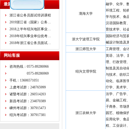
最新课程
融学、化学、
环境工程、轮
渤海大学
浙江省公务员面试培训课程
学与技术、食
2019浙江省（国家）公务…
汉语国际教育
2018上半年绍兴地区事业…
育技术学、社
2018年绍兴事业单位统考…
国际经济与贸
浙大宁波理工学院
械设计制造及
2018年浙江省公务员面试…
浙江师范大学
工商管理、会
网站客服
英语、法学、
理、行政管理
咨询热线：0575-89286966
制造及其自动
绍兴文理学院
0575-89286969
与技术、纺织
手机：13606571051
动化、临床医
上虞考试群：248765999
疗学、美术学
法学、广告学
诸暨考试群：260514203
易、金融工程
新昌考试群：234070389
子商务、市场
嵊州考试群：307915473
浙江农林大学
园艺、植物保
绍兴考试群：307917381
应用化学、食
程、工业设计