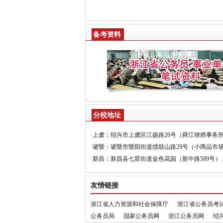
备考资料
分校地址
·上虞：绍兴市上虞区江扬路26号（舜江律师事务所） 杜老
·诸暨：诸暨市暨阳街道擂鼓山路29号（小商品市场旁） 
·新昌：新昌县七星街道金色花园（新中路589号） 戴老师
友情链接
浙江省人力资源和社会保障厅
浙江省公务员考
公务员局
国家公务员网
浙江公务员网
绍