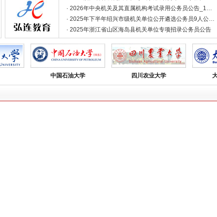
· 2026年中央机关及其直属机构考试录用公务员公告_1…
· 2025年下半年绍兴市级机关单位公开遴选公务员9人公…
· 2025年浙江省山区海岛县机关单位专项招录公务员公告
·
2026年绍兴市级机关单位公开遴选优秀公务员笔试时间…
·
绍兴市退役军人事务局关于取消下属事业单位工作人员岗
·
2026年绍兴嵊州市事业单位公开招聘工作人员拟聘用人…
中国石油大学
四川农业大学
· 2026年绍兴市上虞区事业单位公开招聘工作人员拟聘用…
· 2026年绍兴市住房和城乡建设局公开选调下属事业单位…
· 2026年诸暨市事业单位工作人员公开招聘入围面试人员…
· 关于公布2026年绍兴市上虞区事业单位公开招聘工作人…
· 2026绍兴市新昌县事业单位工作人员参加资格复审、领…
· 2026绍兴市新昌县事业单位工作人员公开招聘笔试成绩…
· 2026绍兴市直事业单位工作人员公开招聘笔试成绩的公…
·
关于暂停举办2026年8月8日绍兴市上虞区下管供销合…
·
浙江绍兴杭绍临空示范区开发集团有限公司工作人员招聘
·
绍兴市镜湖开发集团有限公司下属企业公开招聘项目制员
· 2026年第三次嵊州市部分机关事业单位编外工作人员和…
· 绍兴市上虞区下管供销合作社、绍兴大通集中采购有限公
· 中国邮政储蓄银行绍兴市分行2026年度第二批社会招聘…