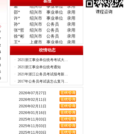
喜报
屠*
绍兴市
事业单位
录用
邵*
绍兴市
事业单位
录用
许*
绍兴市
事业单位
录用
孙*
绍兴市
公务员
录用
张*哲
绍兴市
公务员
录用
7
徐
*
彬
绍兴市
公务员
录用
王*
上虞市
事业单位
录用
7
应*俊
上虞市
事业单位
录用
2
校情动态
李*琳
上虞市
事业单位
录用
4
应*峰
上虞市
公务员
录用
3
·
2021浙江事业单位统考考试大…
陈*
上虞市
公务员
录用
3
·
2021浙江事业单位统考通知
车*汀
上虞市
公务员
录用
5
·
2021年浙江公务员考试报考新…
赵*智
诸暨市
事业单位
录用
0
刘*颖
诸暨市
事业单位
录用
·
2017年公务员考试该怎么复习…
徐*嫣
绍兴市
事业单位
录用
童*磊
绍兴市
事业单位
录用
2026年07月27日
杨*
新昌市
事业单位
录用
2026年02月11日
丁*
新昌
市
事业单位
录用
2026年02月11日
王*琴
新昌
市
事业单位
录用
2026年01月16日
范*额
上虞市
卫生系统
录用
2025年11月03日
顾*强
上虞市
卫生系统
录用
2025年11月03日
黄*
上虞市
卫生系统
录用
2025年11月03日