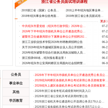
浙江省公务员面试培训课程
·
2019浙江省（国家）公务员…
·
2018上半年绍兴地区事业单…
·
2018年绍兴事业单位统考面…
·
2018年浙江省公务员面试培…
·
中共绍兴市委党校（绍兴市行政学院）2026年公…
07-2
·
2026年下半年绍兴市级机关单位公开遴选优秀公…
07-2
·
诸暨市卫生健康局部分下属事业单位公开招聘202…
07-0
·
浙江工业职业技术学院2026年外聘教师招聘公告
06-2
·
关于2026年绍兴市越城区国有企业人员公开招聘…
06-2
·
2026年绍兴诸暨市综合行政执法局执法辅助人员…
06-2
·
浙江招录660名，绍兴报名看这里！
06-1
·
2026年绍兴市公安局柯桥区分局面向社会招聘警…
06-1
公务员
·
2026年下半年绍兴市级机关单位公开遴选优秀公务员公…
·
2026绍兴柯桥区各级机关单位考试录用公务员资格复审…
事业单位
·
2026绍兴上虞区各级机关单位考试录用公务员资格复审…
· 2026年浙江省省考笔试成绩查询时间及入口
其他
· 2026年浙江省公安机关考试录用特警公告
学历教育
· 2026浙江省机关单位遴选和公开选调公务员179人公…
· 2026浙江省各级机关单位考试录用公务员5712人公…