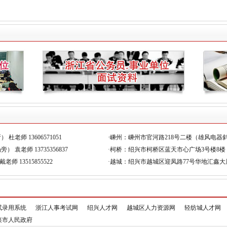
· 绍兴市粮油质量检测站有限公司2026年度招聘公告
· 关于2026年绍兴市公安局面向社会公开招聘警务辅助人…
· 2026年绍兴市上虞区下管供销合作社、绍兴大通集中采…
· 关于诸暨市公安局公开招聘第二十期辅警（编外人员）笔
专升本
湖南航空工业职…
计算机科学与
专升本
嘉兴学院
工商管理、会
专升本
渤海大学
会计学、工商
专升本
浙大宁波理工学…
国际经济与贸
专升本
浙江师范大学
工商管理、会
专升本
绍兴文理学院
英语、法学、
专升本
浙江农林大学
法学、广告学
师 13606571051
·嵊州：嵊州市官河路218号二楼（雄风电器斜对面）
专升本
浙江工商大学
英语、汉语言
袁老师 13735356837
·柯桥：绍兴市柯桥区蓝天市心广场3号楼8楼 许老师
高起专
浙江东方职业技…
大数据与会计
 13515855522
·越城：绍兴市越城区迎凤路77号华地汇鑫大厦3楼
高起专
浙江医药高等专…
药学、中药学
试录用系统
浙江人事考试网
绍兴人才网
越城区人力资源网
轻纺城人才网
兴市人民政府