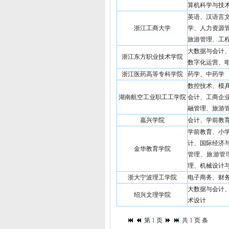
算机科学与技
英语、汉语言
浙江工商大学
学、人力资源
旅游管理、工
大数据与会计
浙江东方职业技术学院
数字化运营、
浙江医药高等专科学院
药学、中药学
数控技术、模
湖南航空工业职工工学院
会计、工商企
融管理、旅游
嘉兴学院
会计、学前教
学前教育、小
计、国际经济
金华教育学院
管理、旅游管
理、机械设计
浙大宁波理工学院
电子商务、财
大数据与会计
绍兴文理学院
术设计
第
1
页
共
1
页
条