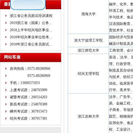
最新课程
融学、化学、
环境工程、轮
渤海大学
浙江省公务员面试培训课程
学与技术、食
2019浙江省（国家）公务…
汉语国际教育
2018上半年绍兴地区事业…
育技术学、社
2018年绍兴事业单位统考…
国际经济与贸
浙大宁波理工学院
械设计制造及
2018年浙江省公务员面试…
浙江师范大学
工商管理、会
网站客服
英语、法学、
理、行政管理
咨询热线：0575-89286966
制造及其自动
绍兴文理学院
0575-89286969
与技术、纺织
手机：13606571051
动化、临床医
上虞考试群：248765999
疗学、美术学
法学、广告学
诸暨考试群：260514203
易、金融工程
新昌考试群：234070389
子商务、市场
嵊州考试群：307915473
浙江农林大学
园艺、植物保
绍兴考试群：307917381
应用化学、食
程、工业设计