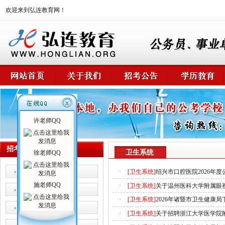
欢迎来到弘连教育网！
许老师QQ
招考公告
卫生系统
徐老师QQ
公 务 员
·
[卫生系统]
绍兴市口腔医院2026年
施老师QQ
·
[卫生系统]
关于温州医科大学附属眼
事业单位
·
[卫生系统]
2026年诸暨市卫生健康局
卫生系统
·
[卫生系统]
关于招聘浙江大学医学院