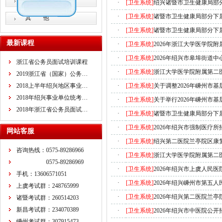
教师招考
·
[卫生系统]
绍兴诸暨市卫生健康局部分
·
[卫生系统]
诸暨市卫生健康局部分下属
其 他
·
[卫生系统]
诸暨市卫生健康局部分下属
最新课程
·
[卫生系统]
2026年浙江大学医学院
·
[卫生系统]
2026年绍兴市皋埠街道
浙江省公务员面试培训课程
·
[卫生系统]
浙江大学医学院附属第二
2019浙江省（国家）公务…
2018上半年绍兴地区事业…
·
[卫生系统]
关于调整2026年嵊州市
2018年绍兴事业单位统考…
·
[卫生系统]
关于举行2026年嵊州市
2018年浙江省公务员面试…
·
[卫生系统]
诸暨市卫生健康局部分下属
·
[卫生系统]
2026年绍兴市强制医疗
网站客服
·
[卫生系统]
绍兴第二医院兰亭院区康复
咨询热线：0575-89286966
·
[卫生系统]
浙江大学医学院附属第二
0575-89286969
·
[卫生系统]
2026年绍兴市上虞人民
手机：13606571051
·
[卫生系统]
2026年绍兴嵊州市第五
上虞考试群：248765999
·
[卫生系统]
2026年绍兴第二医院兰
诸暨考试群：260514203
新昌考试群：234070389
·
[卫生系统]
2026年绍兴市中医院公
嵊州考试群：307915473