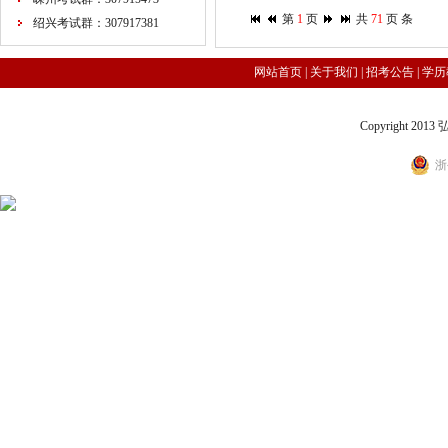
第
1
页
共
71
页
条
绍兴考试群：307917381
网站首页
|
关于我们
|
招考公告
|
学历
Copyright 2
浙