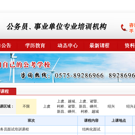
新课程
上虞、越城、
上虞、诸暨、
课区域：
不限
上虞
柯桥、诸暨、
新昌、嵊州、
绍兴
绍兴
新昌、嵊州、
柯桥、越城
班次
课程内容
上课地点
务员面试培训课程
结构化面试