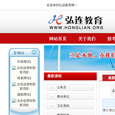
欢迎来到弘连教育网！
许老师QQ
最新课程
最
徐老师QQ
公务员
上
施老师QQ
事业单位
卫生系统
浙江省公