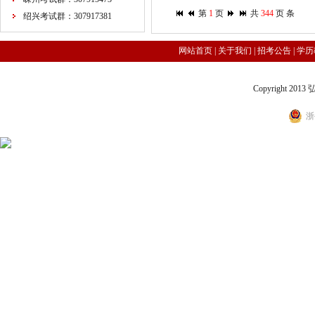
第
1
页
共
344
页
条
绍兴考试群：307917381
网站首页
|
关于我们
|
招考公告
|
学历
Copyright 2
浙