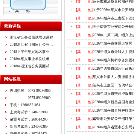
教师招考
·
[其 他]
绍兴市粮油质量检测站有限
·
[其 他]
关于2026年绍兴市公安
其 他
·
[其 他]
2026年绍兴市上虞区下
最新课程
·
[其 他]
关于诸暨市公安局公开招
·
[其 他]
2026年（第二期）绍兴
浙江省公务员面试培训课程
·
[其 他]
2026年绍兴市交通运输
2019浙江省（国家）公务…
2018上半年绍兴地区事业…
·
[其 他]
2026年绍兴市外服人力
2018年绍兴事业单位统考…
·
[其 他]
2026年绍兴柯桥水务集
2018年浙江省公务员面试…
·
[其 他]
2026年诸暨市综合行政
·
[其 他]
绍兴市外服人力资源服务
网站客服
·
[其 他]
绍兴市上虞区下管供销合
咨询热线：0575-89286966
·
[其 他]
2026年绍兴市交通控股
0575-89286969
·
[其 他]
2026年绍兴新昌县国有
手机：13606571051
·
[其 他]
2026年绍兴凯泰特种纤
上虞考试群：248765999
·
[其 他]
诸暨市公安局公开招聘第
诸暨考试群：260514203
新昌考试群：234070389
·
[其 他]
2026年绍兴诸暨市公安
嵊州考试群：307915473