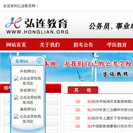
欢迎来到弘连教育网！
许老师QQ
招考公告
其 他
徐老师QQ
公 务 员
·
[其 他]
绍兴市镜湖开发集团有限
施老师QQ
·
[其 他]
2026年第三次嵊州市部
事业单位
·
[其 他]
绍兴市上虞区下管供销合
卫生系统
·
[其 他]
中国邮政储蓄银行绍兴市分