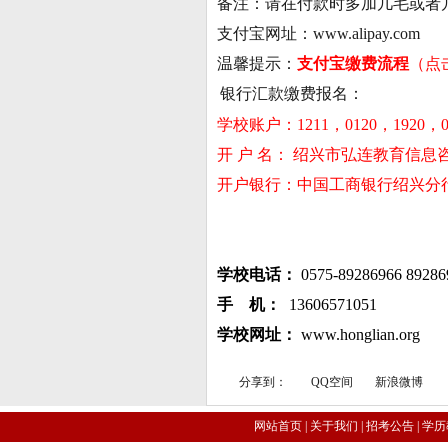
备注：请在付款时多加几毛或者几
支付宝网址：
www.alipay.com
温馨提示：
支付宝缴费
流程
（点
银行汇款缴费报名：
学校账户：1211，0120，1920，0
开 户 名： 绍兴市弘连教育信息
开户银行：中国工商银行绍兴分
学校电话：
0575-89286966 892
手 机：
13606571051
学校网址：
www.honglian.org
分享到：
QQ空间
新浪微博
网站首页
|
关于我们
|
招考公告
|
学历