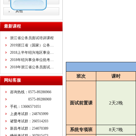
教师招考
其他
最新课程
浙江省公务员面试培训课程
2019浙江省（国家）公务…
2018上半年绍兴地区事业…
2018年绍兴事业单位统考…
2018年浙江省公务员面试…
班次
课时
网站客服
咨询热线：0575-89286966
0575-89286969
面试前置课
2
天
2
晚
手机：13606571051
上虞考试群：248765999
诸暨考试群：260514203
新昌考试群：234070389
系统专项班
8
天
7
晚
嵊州考试群：307915473