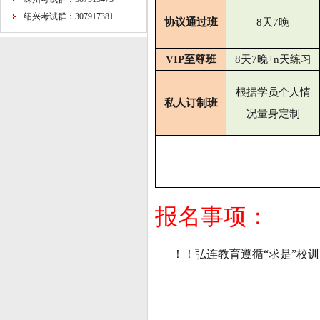
绍兴考试群：307917381
协议通过班
8
天
7
晚
VIP
至尊班
8
天
7
晚
+n
天练习
根据学员个人情
私人订制班
况量身定制
报名事项：
！！弘连教育遵循“求是”校训