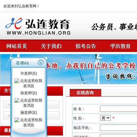
欢迎来到弘连教育网！
许老师QQ
关于我们
在线咨询
徐老师QQ
校情概述
姓 名：
施老师QQ
师资力量
性 别：
*
电话/手机：
最新课程