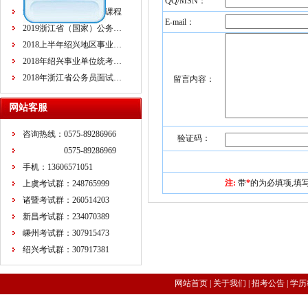
QQ/MSN：
浙江省公务员面试培训课程
E-mail：
2019浙江省（国家）公务…
2018上半年绍兴地区事业…
2018年绍兴事业单位统考…
2018年浙江省公务员面试…
留言内容：
网站客服
咨询热线：0575-89286966
验证码：
0575-89286969
手机：13606571051
注:
带
*
的为必填项,填
上虞考试群：248765999
诸暨考试群：260514203
新昌考试群：234070389
嵊州考试群：307915473
绍兴考试群：307917381
网站首页
|
关于我们
|
招考公告
|
学历