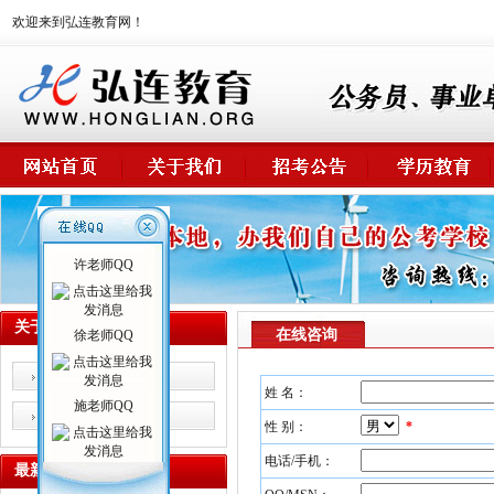
欢迎来到弘连教育网！
许老师QQ
关于我们
在线咨询
徐老师QQ
校情概述
姓 名：
施老师QQ
师资力量
性 别：
*
电话/手机：
最新课程