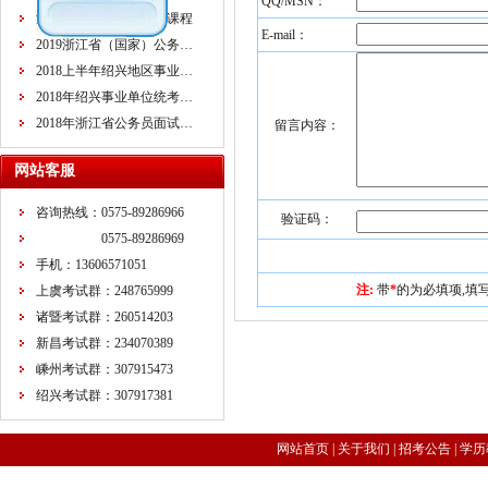
QQ/MSN：
浙江省公务员面试培训课程
E-mail：
2019浙江省（国家）公务…
2018上半年绍兴地区事业…
2018年绍兴事业单位统考…
2018年浙江省公务员面试…
留言内容：
网站客服
咨询热线：0575-89286966
验证码：
0575-89286969
手机：13606571051
注:
带
*
的为必填项,填
上虞考试群：248765999
诸暨考试群：260514203
新昌考试群：234070389
嵊州考试群：307915473
绍兴考试群：307917381
网站首页
|
关于我们
|
招考公告
|
学历