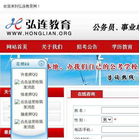
欢迎来到弘连教育网！
许老师QQ
关于我们
在线咨询
徐老师QQ
校情概述
姓 名：
施老师QQ
师资力量
性 别：
*
电话/手机：
最新课程