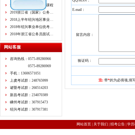
QQ/MSN：
浙江省公务员面试培训课程
E-mail：
2019浙江省（国家）公务…
2018上半年绍兴地区事业…
2018年绍兴事业单位统考…
2018年浙江省公务员面试…
留言内容：
网站客服
咨询热线：0575-89286966
验证码：
0575-89286969
手机：13606571051
注:
带
*
的为必填项,填
上虞考试群：248765999
诸暨考试群：260514203
新昌考试群：234070389
嵊州考试群：307915473
绍兴考试群：307917381
网站首页
|
关于我们
|
招考公告
|
学历