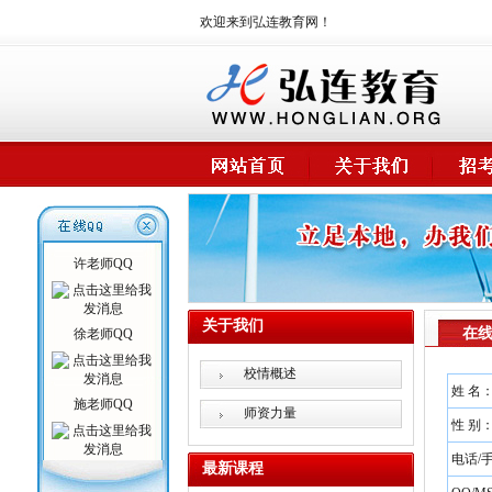
欢迎来到弘连教育网！
许老师QQ
关于我们
在
徐老师QQ
校情概述
姓 名
施老师QQ
师资力量
性 别
电话/
最新课程