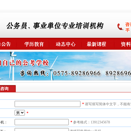
线咨询
：
*
请写填写简体中文字，不能有
：
*
手机：
*
参考格式：13912345678