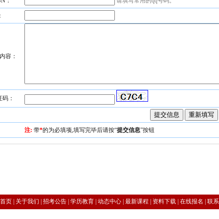
SN：
请填写常用的qq号码。
：
内容：
证码：
注:
带
*
的为必填项,填写完毕后请按“
提交信息
”按钮
首页
|
关于我们
|
招考公告
|
学历教育
|
动态中心
|
最新课程
|
资料下载
|
在线报名
|
联系