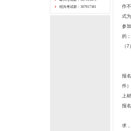
作不
绍兴考试群：307917381
式
参
的；
（7
报名
件）
上材
报名
求