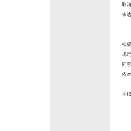
取消
未
检
规
同
依
手