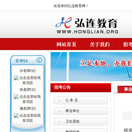
欢迎来到弘连教育网！
许老师QQ
招考公告
事
徐老师QQ
公 务 员
施老师QQ
事业单位
卫生系统
根