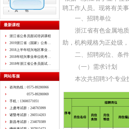
教师招考
聘工作人员。现将有关事
其 他
一、
招聘单位
最新课程
浙江省有色金属地
浙江省公务员面试培训课程
助，机构规格为正处级，
2019浙江省（国家）公务…
2018上半年绍兴地区事业…
二、招聘岗位、条
2018年绍兴事业单位统考…
2018年浙江省公务员面试…
（一）需求计划
网站客服
本次共招聘3个专业
咨询热线：0575-89286966
0575-89286969
手机：13606571051
上虞考试群：248765999
诸暨考试群：260514203
新昌考试群：234070389
嵊州考试群：307915473