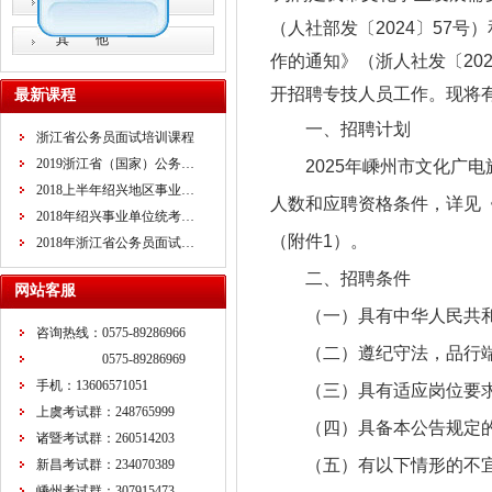
教师招考
（人社部发〔2024〕57
其 他
作的通知》（浙人社发〔20
开招聘专技人员工作。现将
最新课程
一、招聘计划
浙江省公务员面试培训课程
2019浙江省（国家）公务…
2025年嵊州市文化广
2018上半年绍兴地区事业…
人数和应聘资格条件，详见《
2018年绍兴事业单位统考…
（附件1）。
2018年浙江省公务员面试…
二、招聘条件
网站客服
（一）具有中华人民共
咨询热线：0575-89286966
（二）遵纪守法，品行
0575-89286969
手机：13606571051
（三）具有适应岗位要
上虞考试群：248765999
（四）具备本公告规定
诸暨考试群：260514203
（五）有以下情形的不
新昌考试群：234070389
嵊州考试群：307915473