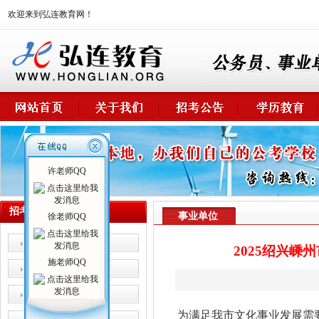
欢迎来到弘连教育网！
许老师QQ
招考公告
事业单位
徐老师QQ
公 务 员
2025绍兴
施老师QQ
事业单位
卫生系统
为满足我市文化事业发展需