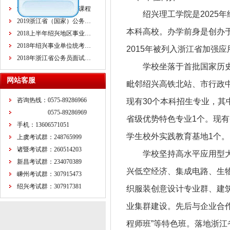
浙江省公务员面试培训课程
绍兴理工学院是2025
2019浙江省（国家）公务…
本科高校。办学前身是创办于
2018上半年绍兴地区事业…
2018年绍兴事业单位统考…
2015年被列入浙江省加强
2018年浙江省公务员面试…
学校坐落于首批国家历
网站客服
毗邻绍兴高铁北站、市行政中
咨询热线：0575-89286966
现有30个本科招生专业，其
0575-89286969
省级优势特色专业1个。现
手机：13606571051
学生校外实践教育基地1个。
上虞考试群：248765999
诸暨考试群：260514203
学校坚持高水平应用型
新昌考试群：234070389
兴低空经济、集成电路、生物
嵊州考试群：307915473
绍兴考试群：307917381
织服装创意设计专业群、建
业集群建设。先后与企业合作设
程师班”等特色班。落地浙江