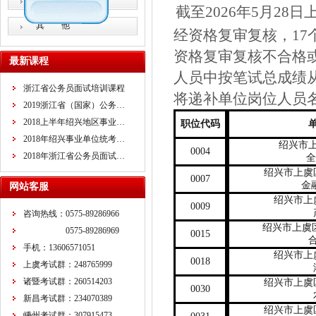
教师招考
截
至
20
26
年
5
月
28
日
其 他
经
资格复审复核
，
1
资格复审复核不合格
最新课程
人员
中按
笔试
总
成绩
浙江省公务员面试培训课程
将递补
单位
岗位
人员
2019浙江省（国家）公务…
2018上半年绍兴地区事业…
职位代码
2018年绍兴事业单位统考…
绍兴市
0004
2018年浙江省公务员面试…
全
绍兴市上虞
0007
金
网站客服
绍兴市上
0009
咨询热线：0575-89286966
绍兴市上虞
0575-89286969
00
15
手机：13606571051
绍兴市上
00
18
上虞考试群：248765999
诸暨考试群：260514203
绍兴市上虞
0030
新昌考试群：234070389
绍兴市上虞
嵊州考试群：307915473