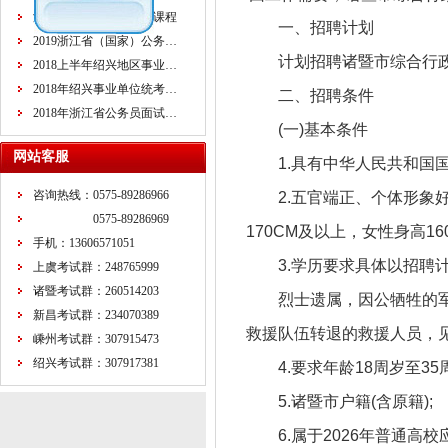
浙江省公务员面试培训课程
一、招聘计划
2019浙江省（国家）公务…
计划招聘诸暨市综合行
2018上半年绍兴地区事业…
2018年绍兴事业单位统考…
二、招聘条件
2018年浙江省公务员面试…
(一)基本条件
网站客服
1.具有中华人民共和国
咨询热线：0575-89286966
2.五官端正、个体形
0575-89286969
170CM及以上，女性身高1
手机：13606571051
3.学历要求具体以招聘计
上虞考试群：248765999
诸暨考试群：260514203
烈士遗属，因公牺牲的
新昌考试群：234070389
救援队伍转退的救援人员，见
嵊州考试群：307915473
绍兴考试群：307917381
4.要求年龄18周岁至35周
5.诸暨市户籍(含原籍);
6.属于2026年普通高