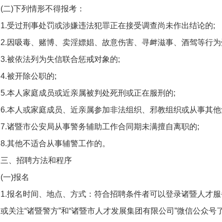
(二)下列情形不得报考：
1.受过刑事处罚或涉嫌违法犯罪正在接受调查尚未作出结论的;
2.因吸毒、赌博、卖淫嫖娼、故意伤害、寻衅滋事、酒驾等行为
3.被依法列为失信联合惩戒对象的;
4.被开除公职的;
5.本人家庭成员或近亲属被判处死刑或正在服刑的;
6.本人或家庭成员、近亲属参加非法组织、邪教组织或从事其他
7.诸暨市公安局从事警务辅助工作合同期未满擅自离职的;
8.其他不适合从事辅警工作的。
三、招聘方法和程序
(一)报名
1.报名时间、地点、方式：符合招聘条件者可以登录诸暨人才服务网(https
或关注“诸暨警方”和“诸暨市人才发展集团有限公司”微信公众号了