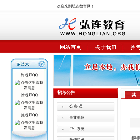
欢迎来到弘连教育网！
许老师QQ
招考公告
其
徐老师QQ
公 务 员
施老师QQ
事业单位
卫生系统
根