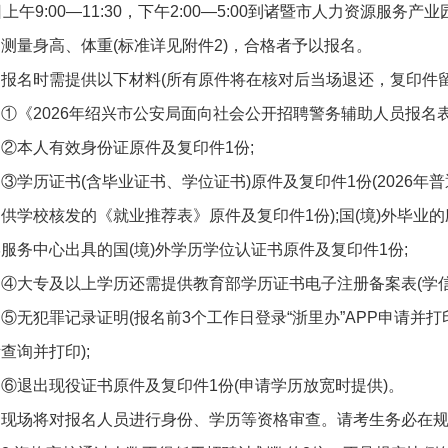
日上午9:00—11:30，下午2:00—5:00到诸暨市人力资源服务产
测量身高、体重(标准详见附件2)，合格者予以报名。
报名时需提供以下材料(所有原件将在核对后当场退还，复印件留
①《2026年绍兴市公安局面向社会公开招聘警务辅助人员报名表》
②本人有效身份证原件及复印件1份;
③学历证书(含毕业证书、学位证书)原件及复印件1份(2026
供学校核发的《就业推荐表》原件及复印件1份);国(境)外毕业
服务中心出具的国(境)外学历学位认证书原件及复印件1份;
④大专及以上学历还需提供教育部学历证书电子注册备案表(学信
⑤无犯罪记录证明(报名前3个工作日登录“浙里办”APP申请并
查询并打印);
⑥退出现役证书原件及复印件1份(申请学历放宽时提供)。
现场将对报名人员进行身份、学历等资格审查。请考生务必在