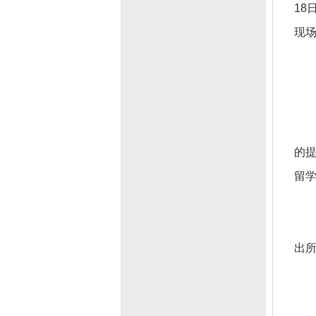
18
现场
的提
留学
出所