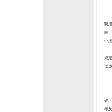
聘
间
中按
规
试成
确
考