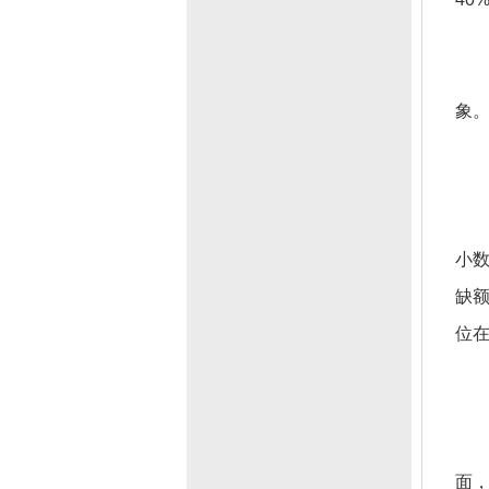
象
小
缺
位在
面