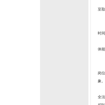
至
时间
体
岗位
象
全法
40