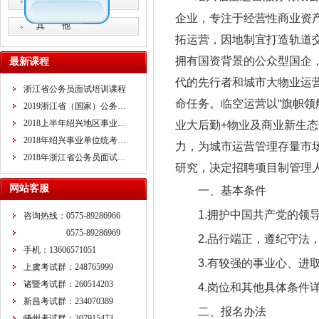
教师招考
企业，专注于经营性商业资
其 他
拓运营，因地制宜打造轨道
拥有国资背景的公众型国企
最新课程
代的先行者和城市大物业运
浙江省公务员面试培训课程
命任务。临空运营以“旗帜领
2019浙江省（国家）公务…
2018上半年绍兴地区事业…
业大后勤+物业及商业新生
2018年绍兴事业单位统考…
力，为城市运营管理存量市
2018年浙江省公务员面试…
研究，决定招聘项目制管理
网站客服
一、基本条件
1.拥护中国共产党的领
咨询热线：0575-89286966
0575-89286969
2.品行端正，遵纪守法
手机：13606571051
3.有较强的事业心、进
上虞考试群：248765999
诸暨考试群：260514203
4.岗位和其他具体条件
新昌考试群：234070389
二、报名办法
嵊州考试群：307915473