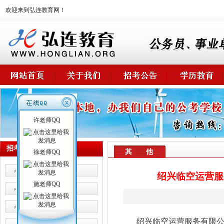
欢迎来到弘连教育网！
许老师QQ
招考公告
其 他
徐老师QQ
公 务 员
绍兴临空运营服
施老师QQ
事业单位
卫生系统
绍兴临空运营服务有限公