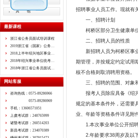
教师招考
招聘事业人员工作。现就有
其 他
一、招聘计划
最新课程
柯桥区部分卫生健康单位
浙江省公务员面试培训课程
二、招聘人员的性质
2019浙江省（国家）公务…
新招聘人员为柯桥区事
2018上半年绍兴地区事业…
2018年绍兴事业单位统考…
期管理，并按规定约定试用
2018年浙江省公务员面试…
核不合格则取消聘用资格。
网站客服
三、招聘的范围、对象
报考人员除应具备《绍兴
咨询热线：0575-89286966
0575-89286969
规定的基本条件外，还需要
手机：13606571051
业、年龄等资格条件详见附
上虞考试群：248765999
诸暨考试群：260514203
1.本次事业单位公开招
新昌考试群：234070389
2.年龄要求38周岁及以
嵊州考试群：307915473