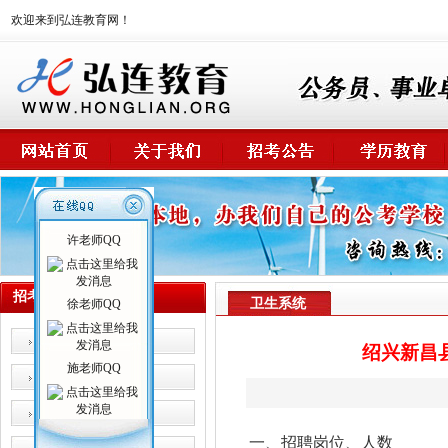
欢迎来到弘连教育网！
许老师QQ
招考公告
卫生系统
徐老师QQ
公 务 员
绍兴新昌
施老师QQ
事业单位
卫生系统
一、招聘岗位、人数