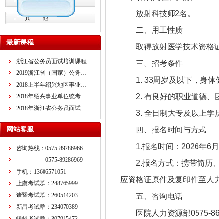
教师招考
放射科技师2名。
其 他
二、用工性质
最新课程
取得放射医学技术资格
浙江省公务员面试培训课程
三、招考条件
2019浙江省（国家）公务…
1. 33周岁及以下，身体
2018上半年绍兴地区事业…
2. 有良好的职业道德
2018年绍兴事业单位统考…
2018年浙江省公务员面试…
3. 全日制大专及以上
网站客服
四、报名时间与方式
1.报名时间：2026年6月1
咨询热线：0575-89286966
0575-89286969
2.报名方式：携带简历
手机：13606571051
应资格证原件及复印件至人力
上虞考试群：248765999
诸暨考试群：260514203
五、咨询电话
新昌考试群：234070389
医院人力资源部0575-86
嵊州考试群：307915473